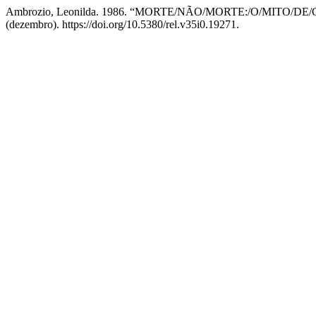
Ambrozio, Leonilda. 1986. “MORTE/NÃO/MORTE:/O/MIT
(dezembro). https://doi.org/10.5380/rel.v35i0.19271.