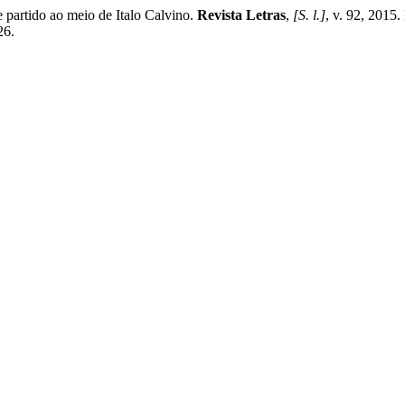
partido ao meio de Italo Calvino.
Revista Letras
,
[S. l.]
, v. 92, 2015
26.