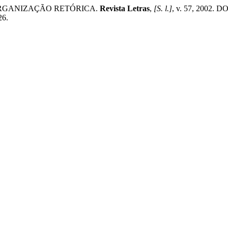
ORGANIZAÇÃO RETÓRICA.
Revista Letras
,
[S. l.]
, v. 57, 2002. D
26.