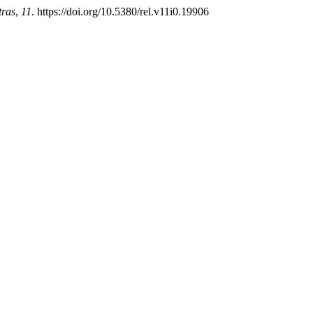
tras
,
11
. https://doi.org/10.5380/rel.v11i0.19906