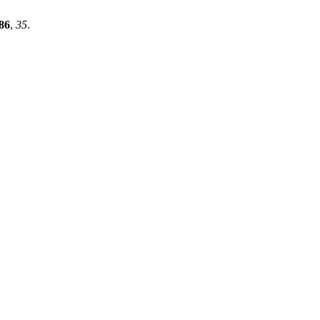
86
,
35
.