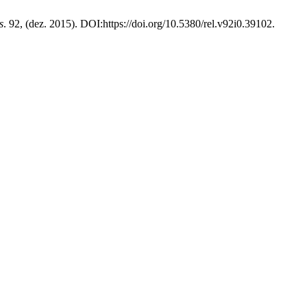
s
. 92, (dez. 2015). DOI:https://doi.org/10.5380/rel.v92i0.39102.