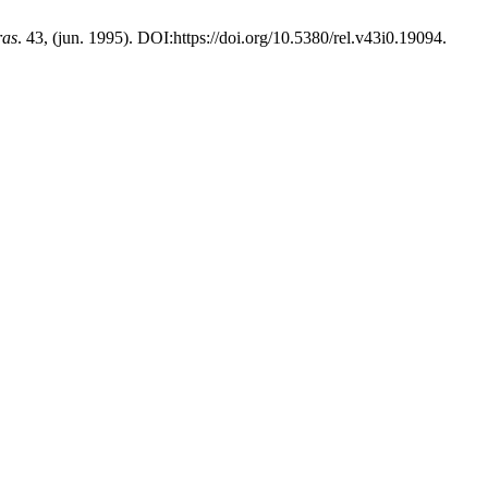
ras
. 43, (jun. 1995). DOI:https://doi.org/10.5380/rel.v43i0.19094.