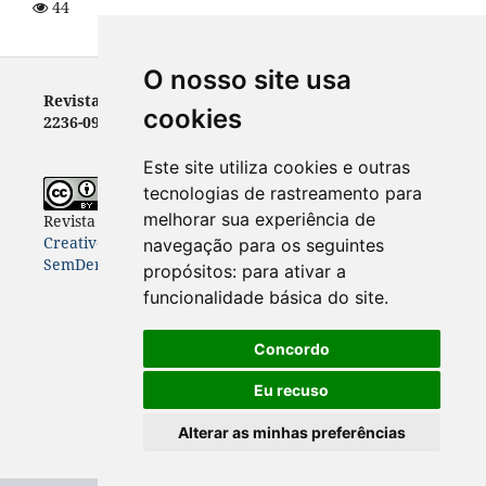
44
O nosso site usa
Revista Letras - ISSN 0100-0888 (versão impressa) e
cookies
2236-0999 (versão eletrônica)
Este site utiliza cookies e outras
tecnologias de rastreamento para
melhorar sua experiência de
Revista Letras
está licenciada com uma Licença
Creative Commons Atribuição-NãoComercial-
navegação para os seguintes
SemDerivações 4.0 Internacional
.
propósitos:
para ativar a
funcionalidade básica do site
.
Concordo
Eu recuso
Alterar as minhas preferências