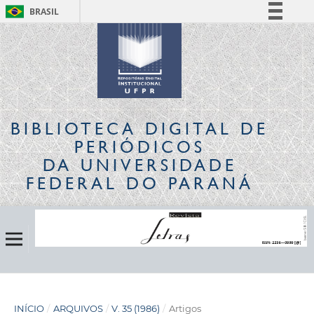
BRASIL
Simplifique!
Comunica BR
Participe
Acesso à informação
Legislação
BIBLIOTECA DIGITAL
DE
Canais
PERIÓDICOS
DA UNIVERSIDADE
FEDERAL DO PARANÁ
INÍCIO
/
ARQUIVOS
/
V. 35 (1986)
/
Artigos