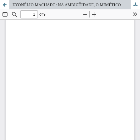
DYONÉLIO MACHADO: NA AMBIGÜIDADE, O MIMÉTICO