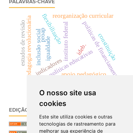
PALAVRAS-CHAVE
flexibilização
reorganização curricular
pedagogia revolucionária
estudos de revisão
políticas de financiamento
instituto federal
proap
inclusão social
constituição
igualdade
ideb.
políticas educativas
indicadores
apoio pedagógico
conselho escolar
O nosso site usa
cookies
EDIÇÃO ATUAL
Este site utiliza cookies e outras
tecnologias de rastreamento para
melhorar sua experiência de