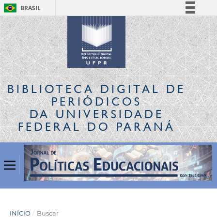
BRASIL
Simplifique!
Comunica BR
Participe
Acesso à informação
Legislação
BIBLIOTECA DIGITAL
DE
Canais
PERIÓDICOS
DA UNIVERSIDADE
FEDERAL DO PARANÁ
INÍCIO
/
Buscar