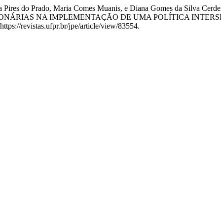
o, Ana Pires do Prado, Maria Comes Muanis, e Diana Gomes da Si
CIONÁRIAS NA IMPLEMENTAÇÃO DE UMA POLÍTICA INTER
tps://revistas.ufpr.br/jpe/article/view/83554.