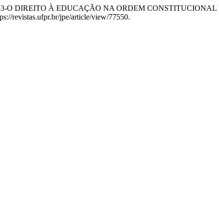
 Santelli. “N. 53-O DIREITO À EDUCAÇÃO NA ORDEM CONSTITUC
://revistas.ufpr.br/jpe/article/view/77550.