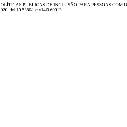
ins. “N. 04 - POLÍTICAS PÚBLICAS DE INCLUSÃO PARA PESSO
e 2020, doi:10.5380/jpe.v14i0.69913.