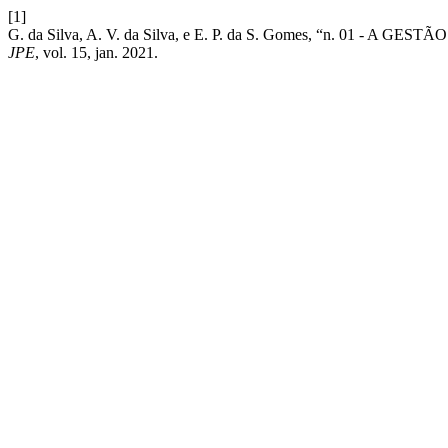
[1]
G. da Silva, A. V. da Silva, e E. P. da S. Gomes, “n. 01
JPE
, vol. 15, jan. 2021.