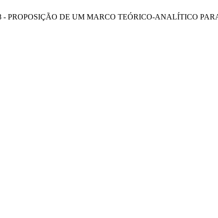
as Vieira, “n. 38 - PROPOSIÇÃO DE UM MARCO TEÓRICO-ANALÍ