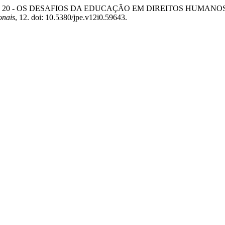
. Q. (2018) “n. 20 - OS DESAFIOS DA EDUCAÇÃO EM DIREITOS
onais
, 12. doi: 10.5380/jpe.v12i0.59643.