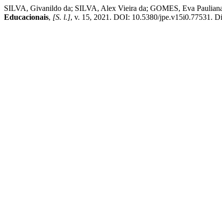
SILVA, Givanildo da; SILVA, Alex Vieira da; GOMES, Eva 
Educacionais
,
[S. l.]
, v. 15, 2021. DOI: 10.5380/jpe.v15i0.77531. Dis