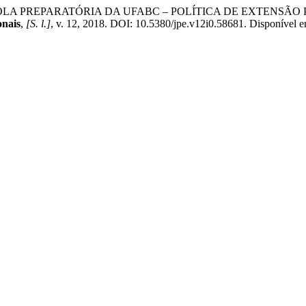
 - A ESCOLA PREPARATÓRIA DA UFABC – POLÍTICA DE EXTE
onais
,
[S. l.]
, v. 12, 2018. DOI: 10.5380/jpe.v12i0.58681. Disponível em: