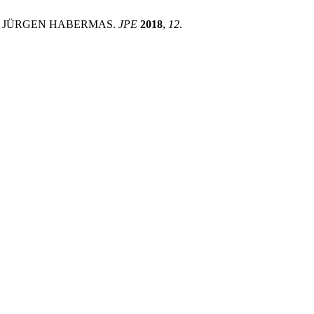
R E JÜRGEN HABERMAS.
JPE
2018
,
12
.