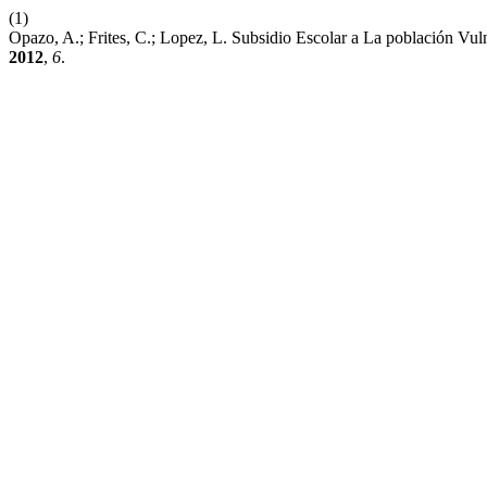
(1)
Opazo, A.; Frites, C.; Lopez, L. Subsidio Escolar a La población V
2012
,
6
.