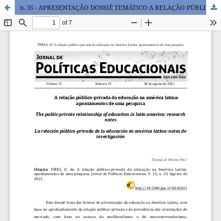
n. 35 - APRESENTAÇÃO DOSSIÊ TEMÁTICO A RELAÇÃO PÚBLICO-PRIVADA DA EDUCAÇÃO NA AMÉRICA LATINA: APONTAMENTOS DE UMA PESQUISA