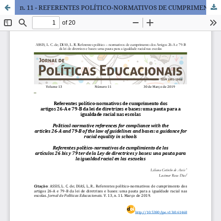
n. 11 - REFERENTES POLÍTICO-NORMATIVOS DE CUMPRIMENTO DOS ARTIGOS 26-A E 79-B DA LEI DE DIRETRIZES E BASES: UMA PAUTA PARA A IGUALDADE RACIAL NAS ESCOLAS