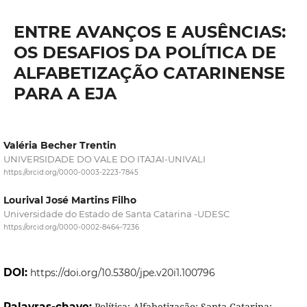
ENTRE AVANÇOS E AUSÊNCIAS:
OS DESAFIOS DA POLÍTICA DE
ALFABETIZAÇÃO CATARINENSE
PARA A EJA
Valéria Becher Trentin
UNIVERSIDADE DO VALE DO ITAJAI-UNIVALI
https://orcid.org/0000-0003-2223-7845
Lourival José Martins Filho
Universidade do Estado de Santa Catarina -UDESC
https://orcid.org/0000-0002-8464-7236
DOI:
https://doi.org/10.5380/jpe.v20i1.100796
Palavras-chave:
Política; Alfabetização; Santa Catarina;