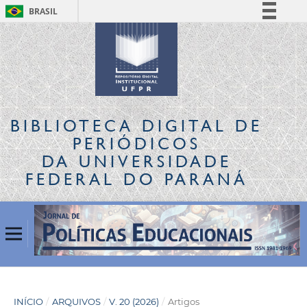
BRASIL
Simplifique!
Comunica BR
Participe
Acesso à informação
Legislação
BIBLIOTECA DIGITAL
DE
Canais
PERIÓDICOS
DA UNIVERSIDADE
FEDERAL DO PARANÁ
INÍCIO
/
ARQUIVOS
/
V. 20 (2026)
/
Artigos