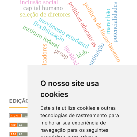
inclusão social
políticas educativas
políticas de financiamento
potencialidades
capital humano
maranhão
seleção de diretores
movimento estudantil
flexibilização
instituto federal
constituição
indicadores
igualdade
proap
ideb.
O nosso site usa
cookies
EDIÇÃO ATUAL
Este site utiliza cookies e outras
tecnologias de rastreamento para
melhorar sua experiência de
navegação para os seguintes