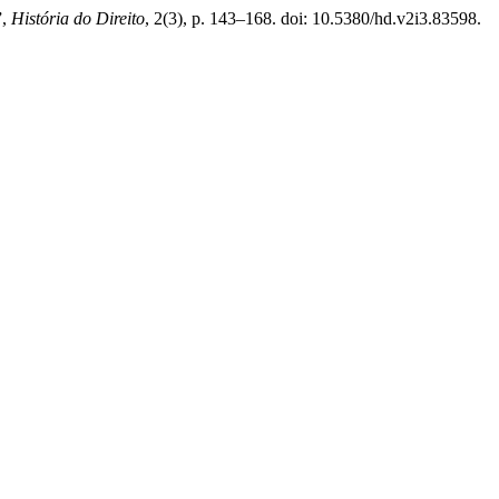
”,
História do Direito
, 2(3), p. 143–168. doi: 10.5380/hd.v2i3.83598.