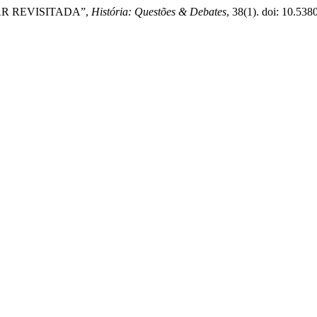
LAR REVISITADA”,
História: Questões & Debates
, 38(1). doi: 10.538