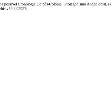
a possível Cronologia Do pós-Colonial: Protagonismo Anticolonial,
0/his.v72i2.95957.