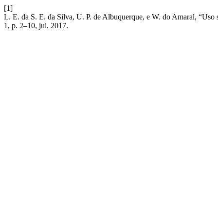
[1]
L. E. da S. E. da Silva, U. P. de Albuquerque, e W. do Amaral, “Uso 
1, p. 2–10, jul. 2017.