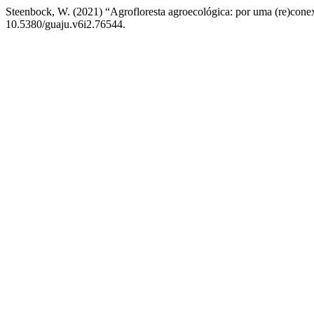
Steenbock, W. (2021) “Agrofloresta agroecológica: por uma (re)cone
10.5380/guaju.v6i2.76544.