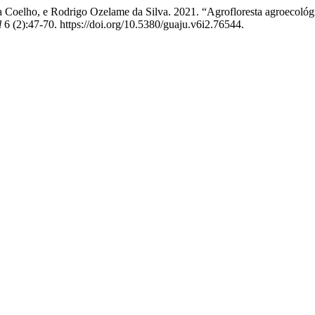
a Coelho, e Rodrigo Ozelame da Silva. 2021. “Agrofloresta agroecolo
l
6 (2):47-70. https://doi.org/10.5380/guaju.v6i2.76544.