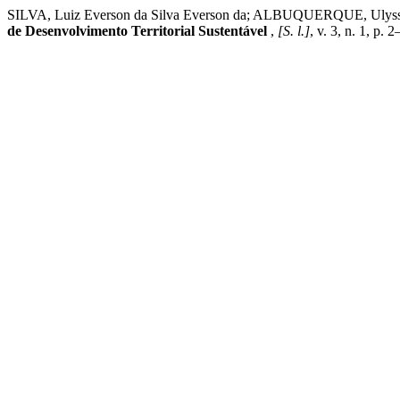
SILVA, Luiz Everson da Silva Everson da; ALBUQUERQUE, Ulysses P
de Desenvolvimento Territorial Sustentável
,
[S. l.]
, v. 3, n. 1, p.