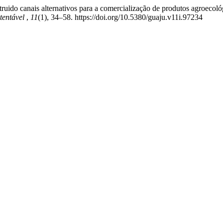
truido canais alternativos para a comercialização de produtos agroeco
stentável
,
11
(1), 34–58. https://doi.org/10.5380/guaju.v11i.97234