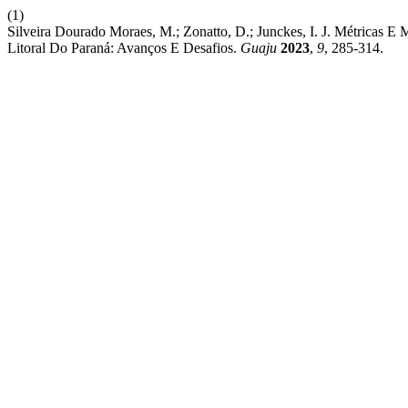
(1)
Silveira Dourado Moraes, M.; Zonatto, D.; Junckes, I. J. Métricas
Litoral Do Paraná: Avanços E Desafios.
Guaju
2023
,
9
, 285-314.