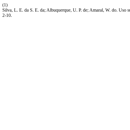
(1)
Silva, L. E. da S. E. da; Albuquerque, U. P. de; Amaral, W. do. Uso
2-10.