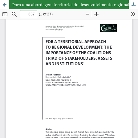
Para uma abordagem territorial do desenvolvimento regional: a importância da tríade coalizões de atores sociais, ativos e instituições