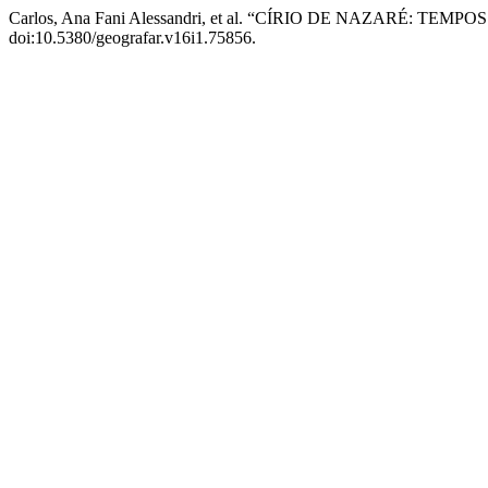
Carlos, Ana Fani Alessandri, et al. “CÍRIO DE NAZARÉ:
doi:10.5380/geografar.v16i1.75856.