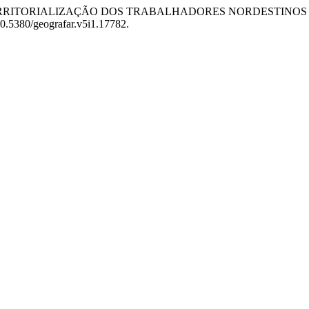
 DES(RE)TERRITORIALIZAÇÃO DOS TRABALHADORES NORDEST
:10.5380/geografar.v5i1.17782.