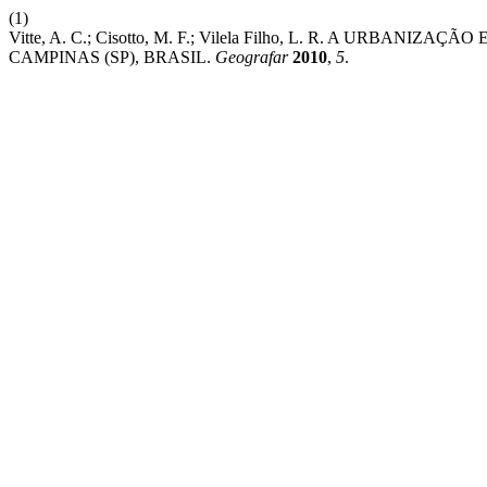
(1)
Vitte, A. C.; Cisotto, M. F.; Vilela Filho, L. R. A UR
CAMPINAS (SP), BRASIL.
Geografar
2010
,
5
.