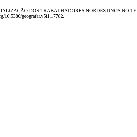
)TERRITORIALIZAÇÃO DOS TRABALHADORES NORDESTINOS N
.org/10.5380/geografar.v5i1.17782.