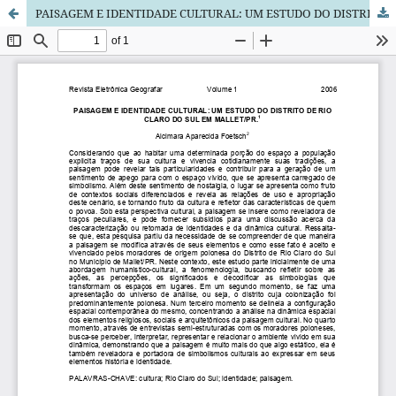
PAISAGEM E IDENTIDADE CULTURAL: UM ESTUDO DO DISTRITO DE RIO CLARO DO SUL EM MALLET/PR.