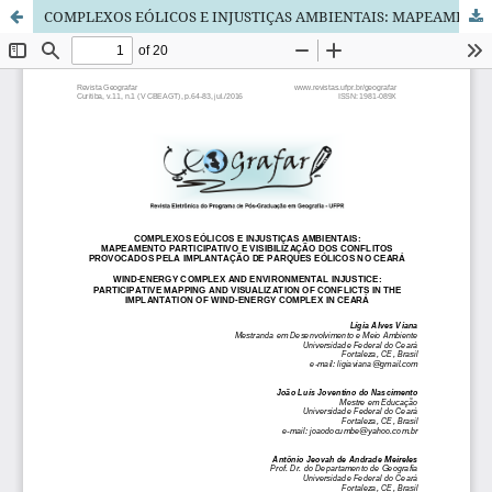
COMPLEXOS EÓLICOS E INJUSTIÇAS AMBIENTAIS: MAPEAMENTO PARTICIPATIVO E VISIBILIZAÇÃO DOS CONFLITOS PROVOCADOS PELA IMPLANTAÇÃO DE PARQUES EÓLICOS NO CEARÁ