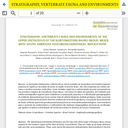
STRATIGRAPHY, VERTEBRATE FAUNA AND ENVIRONMENTS OF THE UPPER CRETACEOUS OF THE NORTHWESTERN BAURU GROUP, BRAZIL WITH SOUTH AMERICAN PALEOBIOGEOGRAPHICAL IMPLICATIONS