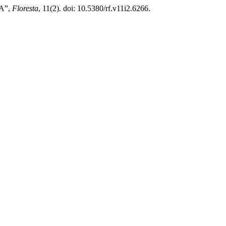
A”,
Floresta
, 11(2). doi: 10.5380/rf.v11i2.6266.