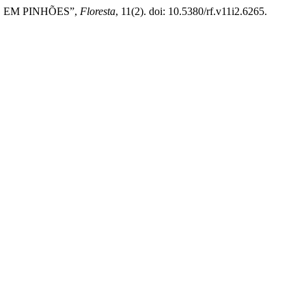
AS EM PINHÕES”,
Floresta
, 11(2). doi: 10.5380/rf.v11i2.6265.