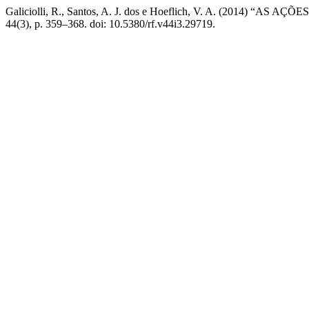
Galiciolli, R., Santos, A. J. dos e Hoeflich, V. A. (201
44(3), p. 359–368. doi: 10.5380/rf.v44i3.29719.