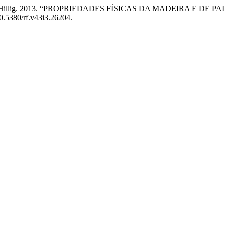
i, e Éverton Hillig. 2013. “PROPRIEDADES FÍSICAS DA MADEI
10.5380/rf.v43i3.26204.