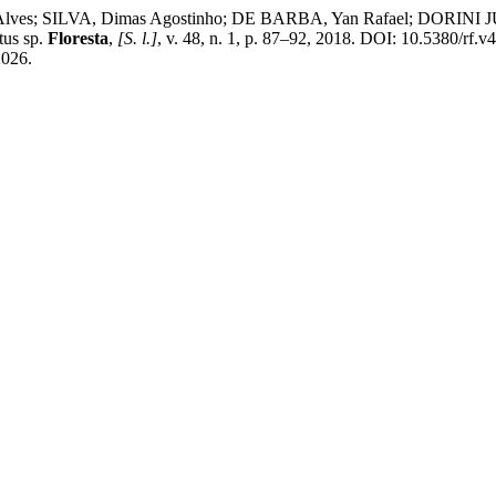
via Alves; SILVA, Dimas Agostinho; DE BARBA, Yan Rafael; DO
s sp.
Floresta
,
[S. l.]
, v. 48, n. 1, p. 87–92, 2018. DOI: 10.5380/rf.
2026.