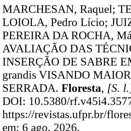
MARCHESAN, Raquel; TE
LOIOLA, Pedro Lício; JUI
PEREIRA DA ROCHA, Márc
AVALIAÇÃO DAS TÉCN
INSERÇÃO DE SABRE EM
grandis VISANDO MAI
SERRADA.
Floresta
,
[S. l.
DOI: 10.5380/rf.v45i4.357
https://revistas.ufpr.br/flor
em: 6 ago. 2026.