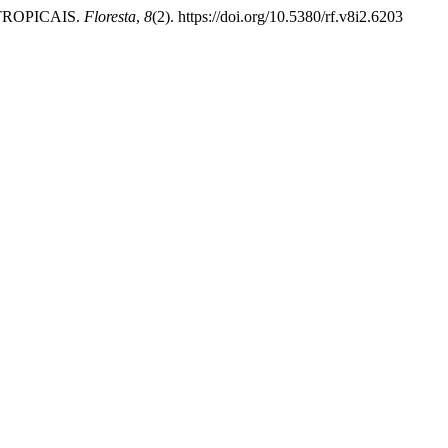
 TROPICAIS.
Floresta
,
8
(2). https://doi.org/10.5380/rf.v8i2.6203