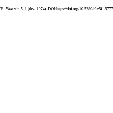
TE.
Floresta
. 5, 1 (dez. 1974). DOI:https://doi.org/10.5380/rf.v5i1.5777