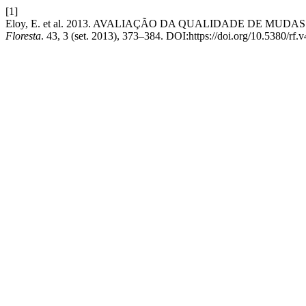
[1]
Eloy, E. et al. 2013. AVALIAÇÃO DA QUALIDADE DE MUD
Floresta
. 43, 3 (set. 2013), 373–384. DOI:https://doi.org/10.5380/rf.